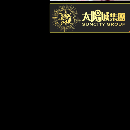
ZN7低压交流真空断路器
特点:
本系列低压交流真空断路器，适用于交流50Hz，电压1140
关。
免费报价
详情介绍