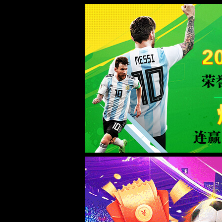
779cn太阳集团官网
欢迎来到779cn太阳集团官网官方网站!
0577-61116111
zk@zkex.com.cn
创于1990年.拥有30年
专注成套设备研发生产
首页
关于我们
企业简介
企业文化
企业荣誉
产品中心
高低压成套开关柜
矿用一般型开关柜
开闭所
预装式箱式变电站
高低压电缆分授箱
高压真空断路器