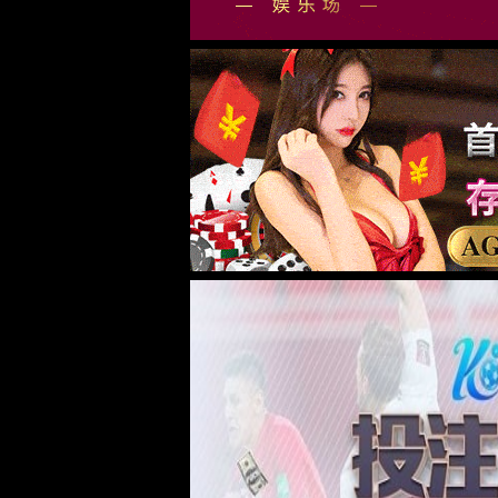
新闻资讯
资料中心
人才招聘
联系我们
首页
>
产品中心
>
高压真空断路器