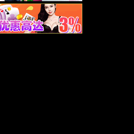
适宜于组成矿用隔爆型真空馈电开关或移动变电站低压侧真空馈电开