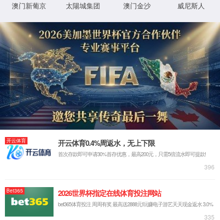
新闻资讯
资料中心
人才招聘
联系我们
创于1990年.拥有30年
专注成套设备研发生产
首页
关于我们
企业简介
企业文化
企业荣誉
产品中心
高低压成套开关柜
矿用一般型开关柜
开闭所
预装式箱式变电站
高低压电缆分授箱
高压真空断路器