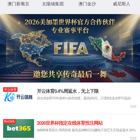
新闻资讯
资料中心
人才招聘
联系我们
创于1990年.拥有30年
专注成套设备研发生产
首页
关于我们
企业简介
企业文化
企业荣誉
产品中心
高低压成套开关柜
矿用一般型开关柜
开闭所
预装式箱式变电站
高低压电缆分授箱
高压真空断路器