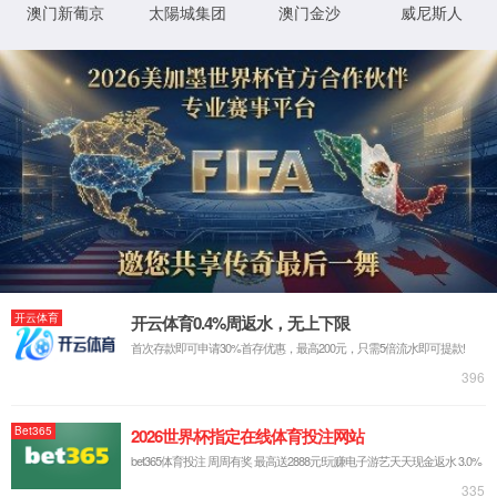
新闻资讯
资料中心
人才招聘
联系我们
创于1990年.拥有30年
专注成套设备研发生产
首页
关于我们
企业简介
企业文化
企业荣誉
产品中心
高低压成套开关柜
矿用一般型开关柜
开闭所
预装式箱式变电站
高低压电缆分授箱
高压真空断路器