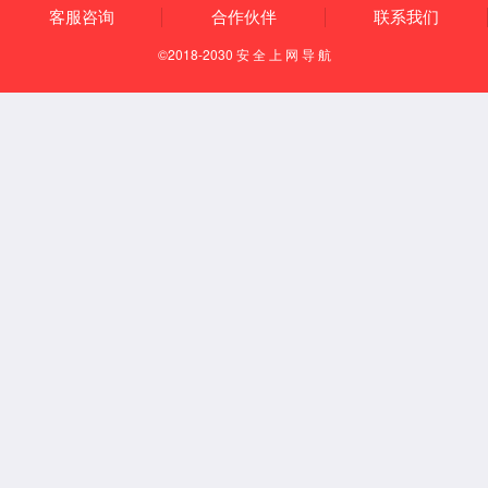
高低压成套开关柜的打理方法？
1.根据环境做好绝缘工作
通常高低压开关柜要求的温度范围在-10℃-45℃之间，如果周围
环境温度太高，会使金属部件的导电率变低，同时电阻率变大，
而且氧化作用也会逐渐加快，也会使绝缘部件的绝缘强度下降。
当然过于寒冷的环境，也会让设备部件产生较大的内应力，从而
破坏绝缘件的可靠性。所以根据情况增加一些加强绝缘型电器，
及绝缘防护措施是很必要的，而且周围环境要求无火源、无污
染、无腐蚀性的化学用品。
2.做好相应防尘及检查
高低压开关柜上用的金属设备日常为了做好防锈防腐蚀，可以涂
上合适的漆类，为了清理积尘对绝缘性能的影响，也应该定期用
毛刷清扫设备中的灰尘，对日常经常操作的电闸，要定期检查其
固定螺钉的松动情况，做好润滑和紧固工作。
3.高低压开关柜内部接线要合理