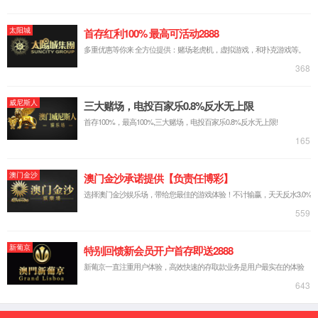
新闻资讯
资料中心
人才招聘
联系我们
首页
>
新闻资讯
预装式箱式变电站厂家产品是如
何进行选型的？
2023-05-22
关注次数：
预装式箱式变电站厂家产品是如何进行选型的？
预装式箱式变电站箱式变分为前、后两部分前面为高、低压操作
间隔，操作间隔内包括高低压接线端子，负荷开关操作柄，无载
调压分节开关，插入式熔断器，油位计等；后部为注油箱及散热
片，将变压器绕组、铁芯、高压负荷开关和熔断器放入变压器油
箱中。产品的型号有许多，而且每一种都被很多行业广泛应用。