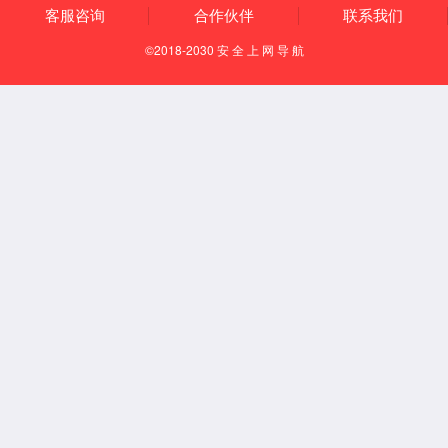
如今，随着科技的不断创新，更新换代的产品越发满足人们的需
求，特别是公司的产品，性能也在不停地得到提升。下面是对
预
装式箱式变电站
的相关知识的介绍。