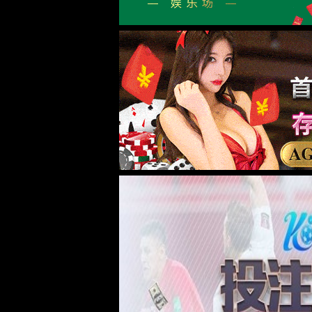
新闻资讯
资料中心
人才招聘
联系我们
首页
>
新闻资讯
矿用一般型开关柜运行时高压负
2023-06-20
关注次数：
高压和低压开关柜中的高压开关是开关和阻隔开关之间的开关，
应留心哪些问题？
依据作业电压的不同，可分为高压开关和低压开关，高压开关的
适用于作业频率电路中的通讯，不常常手动切换负载电路，也可
高压负荷开关的作业原理与开关的作业原理类似，一般装备简
面，活塞经过曲柄滑块结构向上拉紧气体。