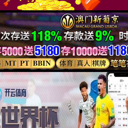
、电机控制中心等开关和配电设备，高压开关出产公司适用于电