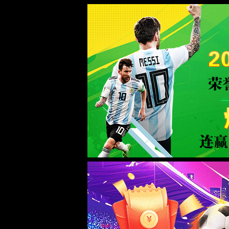
779cn太阳集团官网
欢迎来到779cn太阳集团官网官方网站!
0577-61116111
zk@zkex.com.cn
创于1990年.拥有30年
专注成套设备研发生产
首页
关于我们
企业简介
企业文化
企业荣誉
产品中心
高低压成套开关柜
矿用一般型开关柜
开闭所
预装式箱式变电站
高低压电缆分授箱
高压真空断路器