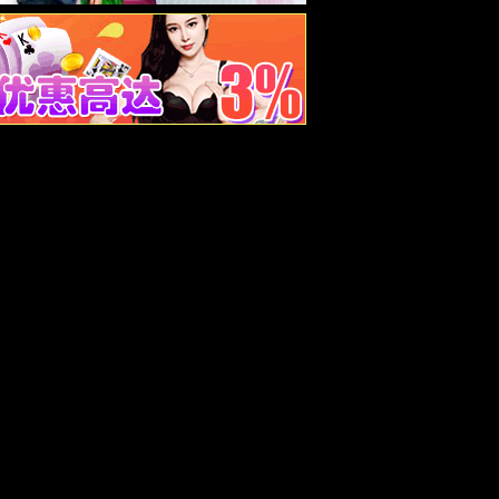
表直预处理工序，然后再进行静电粉沫喷涂和涂覆工序。