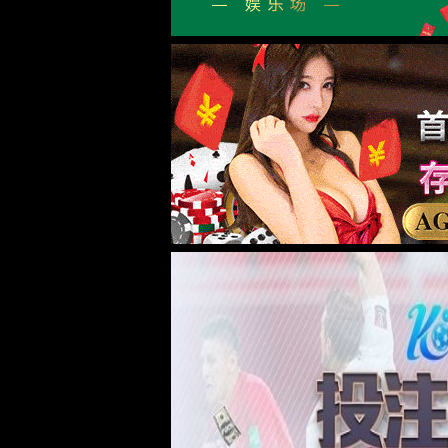
新闻资讯
资料中心
人才招聘
联系我们
首页
>
产品中心
>
预装式箱式变电站