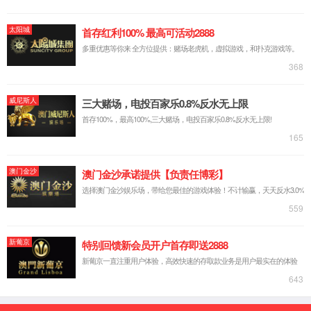
新闻资讯
资料中心
人才招聘
联系我们
首页
>
产品中心
>
预装式箱式变电站