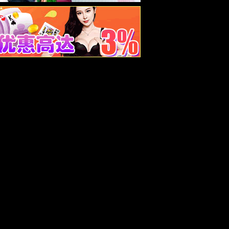
B3906《3~ 35kV 交流金属封闭开关设备》和电力部
设备和控制设备》的要求。
研制的。具有柜体体积小仅普通开关柜体积的50%)。断路器