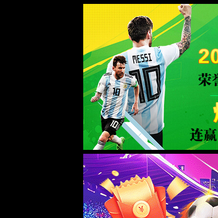
779cn太阳集团官网
欢迎来到779cn太阳集团官网官方网站!
0577-61116111
zk@zkex.com.cn
创于1990年.拥有30年
专注成套设备研发生产
首页
关于我们
企业简介
企业文化
企业荣誉
产品中心
高低压成套开关柜
矿用一般型开关柜
开闭所
预装式箱式变电站
高低压电缆分授箱
高压真空断路器