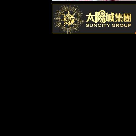
XGN66-12型铠装固定式交流
特点:
XGN66- 1 2铠装固定式交流金属封闭开关设备 (以下简称开关
DL/T404《户内 交流高压开关柜订货技术条件》的要求，也满足国
免费报价
详情介绍
型号：XGN66-12型铠装固定式交流金属封闭开关设备
高低压成套开关柜
吸收了国外的新型技术，针对目前我国现有同
性能好，可靠性高，“五防”联锁机构可靠、简单等优点。