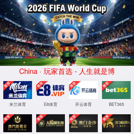
779cn太阳集团官网
欢迎来到779cn太阳集团官网官方网站!
0577-61116111
zk@zkex.com.cn
创于1990年.拥有30年
专注成套设备研发生产
首页
关于我们
企业简介
企业文化
企业荣誉
产品中心
高低压成套开关柜
矿用一般型开关柜
开闭所
预装式箱式变电站
高低压电缆分授箱
高压真空断路器