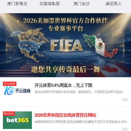
新闻资讯
资料中心
人才招聘
联系我们
创于1990年.拥有30年
专注成套设备研发生产
首页
关于我们
企业简介
企业文化
企业荣誉
产品中心
高低压成套开关柜
矿用一般型开关柜
开闭所
预装式箱式变电站
高低压电缆分授箱
高压真空断路器