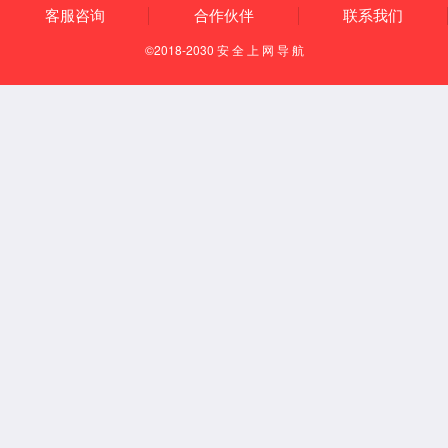
产需要，所以它的线和线。接线时，一定要严格按照有关规定进
行，特别是当电线绝缘良好，要用专业知识进行。如果不需要临
时电源，应及时拆除，避免临时电源妨碍的施工。
2.防尘与检查
在使用
矿用一般型开关柜
的过程中，一定要做好防腐防锈工
作，可以采用相关的白漆。此外，要注意定期清理开关柜的灰
尘，对于任何一种设备来说，灰尘浸泡都是非常麻烦的。除了清
洗，还要注意一些零件和螺丝是否松动，如果松动要及时拧紧。