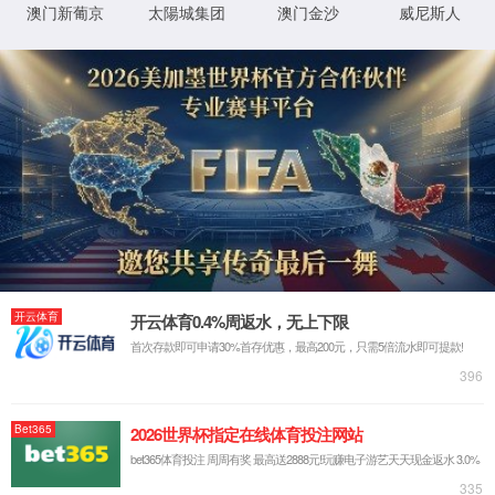
新闻资讯
资料中心
人才招聘
联系我们
创于1990年.拥有30年
专注成套设备研发生产
首页
关于我们
企业简介
企业文化
企业荣誉
产品中心
高低压成套开关柜
矿用一般型开关柜
开闭所
预装式箱式变电站
高低压电缆分授箱
高压真空断路器