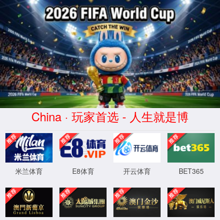
779cn太阳集团官网
欢迎来到779cn太阳集团官网官方网站!
0577-61116111
zk@zkex.com.cn
创于1990年.拥有30年
专注成套设备研发生产
首页
关于我们
企业简介
企业文化
企业荣誉
产品中心
高低压成套开关柜
矿用一般型开关柜
开闭所
预装式箱式变电站
高低压电缆分授箱
高压真空断路器