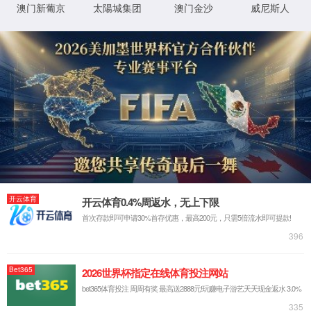
新闻资讯
资料中心
人才招聘
联系我们
创于1990年.拥有30年
专注成套设备研发生产
首页
关于我们
企业简介
企业文化
企业荣誉
产品中心
高低压成套开关柜
矿用一般型开关柜
开闭所
预装式箱式变电站
高低压电缆分授箱
高压真空断路器