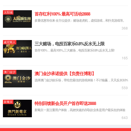
新闻资讯
资料中心
人才招聘
联系我们
首页
>
新闻资讯
小区开闭所有辐射吗
2023-02-04
关注次数：
小区开闭所是指小区中使用了开关设备来实现电器的开关和关闭
的一种配电所，是一种可以将高压电提供给周围建筑的电力设
施，是一种可以接收电力以及分配电力的供配电设施，是一种电
压等级在10伏以下并且可以在室外运行的开关柜组合。在高压电
网中，
开闭所
一般被称为开关站。
小区开闭所有辐射吗
开闭所也指用于接受电力并分配电力的供配电设施，高压电网中
称为开关站。开闭所是有辐射的。