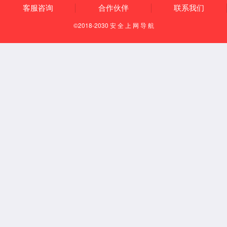
1、危害人体健康，受到电磁辐射作用的人，可能会出现神经衰
弱、免疫力降低、白血球减少、心动过缓和某些视觉障碍的问
题。
2、干扰电子设备、仪器仪表的正常工作，造成信息失控，控制
失灵的后果，对通信产生干扰和破坏。
3、会造成爆炸、爆燃的危险。比如强高频电磁场可能使得相邻
金属器件之间打火，引起火药、可燃气体或可燃液体的燃烧或者
爆炸。
事实上开闭所内主要是高压开关设备，产生的是工频辐射，由于
开闭所是铁皮构造，对外辐射值非常低的，因此不用担心，即使
不是铁皮构造，工频辐射对人体的影响也可以忽略不计的。
什么是开闭所：
小区开闭所是指小区中使用了开关设备来实现电器的开关和关闭
的一种配电所，是一种可以将高压电提供给周围建筑的电力设
施，是一种可以接收电力以及分配电力的供配电设施，是一种电