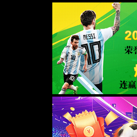
779cn太阳集团官网
欢迎来到779cn太阳集团官网官方网站!
0577-61116111
zk@zkex.com.cn
创于1990年.拥有30年
专注成套设备研发生产
首页
关于我们
企业简介
企业文化
企业荣誉
产品中心
高低压成套开关柜
矿用一般型开关柜
开闭所
预装式箱式变电站
高低压电缆分授箱
高压真空断路器