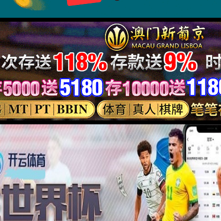
的一种配电所，是一种可以将高压电提供给周围建筑的电力设施
网中，
开闭所
一般被称为开关站。
电所。