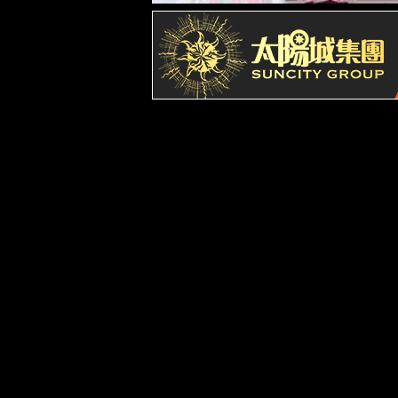
④降低牵引变电所的复杂程度。
开闭所及其作用有哪些?
开闭所的作用是在大的编组站和客运站实现分束、分段供电,以
开闭所实际上是起配电作用的开关站开闭所,即高压开关站,从严
枢纽地区的供电分为“由里向外供”和“由外向里供”两种方式,
开闭所应有
来自不同牵引变电所(单线区段)或同一牵引变电所的不同馈线段(
101开闭所应尽量设置在枢纽地区的负荷中心处,以减少馈线长
关键词：开闭所
prev：高低压成套开关柜的电能装置及间隙合理
next: 小区开闭所有辐射吗