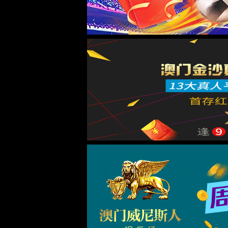
新闻资讯
资料中心
人才招聘
联系我们
创于1990年.拥有30年
专注成套设备研发生产
首页
关于我们
企业简介
企业文化
企业荣誉
产品中心
高低压成套开关柜
矿用一般型开关柜
开闭所
预装式箱式变电站
高低压电缆分授箱
高压真空断路器