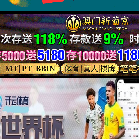
择几种防触电的保护措施，以来保证用电安全，在平时的使用中
括直流电路和单相交流电路。这里只对工业上常用的三相交流电
有元导电体的连接。