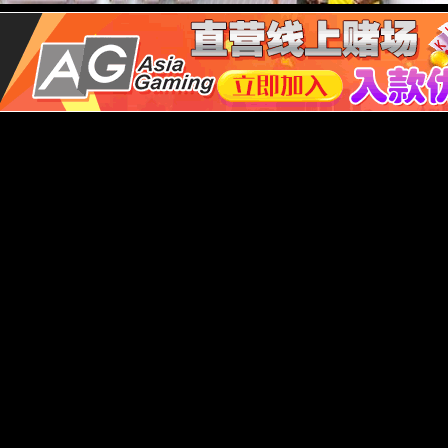
型开关柜需要很长时间才能使存储的点电荷消失，并出现反向直
向直流。
减和振荡减少而变化。导致高频变压器高级线圈、矿井水闸门柜