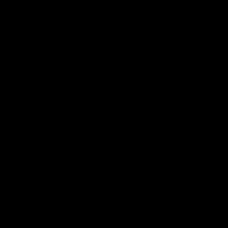
而造成故障。