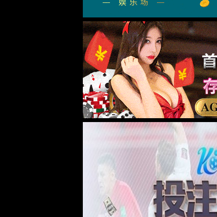
新闻资讯
资料中心
人才招聘
联系我们
首页
>
新闻资讯
矿用一般型开关柜怎么预防电磁
2023-02-15
关注次数：
使用
矿用一般型开关柜
时，除了要注意使用方式是否正确外，还
比如矿井水闸门柜的管道接通时，变压器的高级线圈会有很大的
线圈传递到次级线圈，漏感中包含的全部能量会与开关管本身的
当叠加在矿井水闸门柜的关断电压上时，会形成关断峰值电压，
磁烘干？